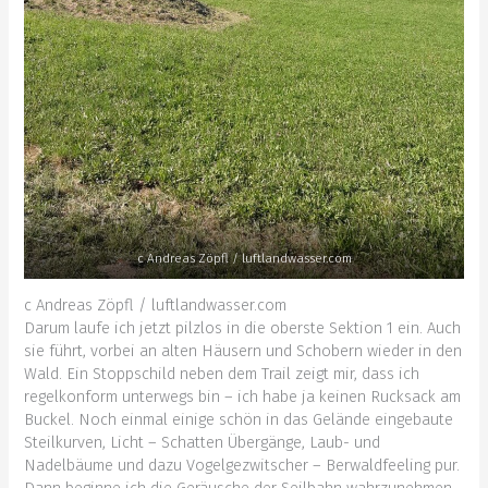
c Andreas Zöpfl / luftlandwasser.com
c Andreas Zöpfl / luftlandwasser.com
Darum laufe ich jetzt pilzlos in die oberste Sektion 1 ein. Auch
sie führt, vorbei an alten Häusern und Schobern wieder in den
Wald. Ein Stoppschild neben dem Trail zeigt mir, dass ich
regelkonform unterwegs bin – ich habe ja keinen Rucksack am
Buckel. Noch einmal einige schön in das Gelände eingebaute
Steilkurven, Licht – Schatten Übergänge, Laub- und
Nadelbäume und dazu Vogelgezwitscher – Berwaldfeeling pur.