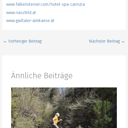
www.falkensteiner.com/hotel-spa-carinzia
www.nassfeld.at
www.gailtaler-almkaese.at
←
Vorheriger Beitrag
Nächster Beitrag
→
Ännliche Beiträge