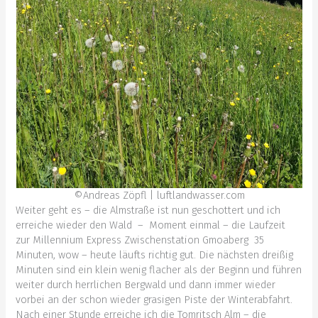
©Andreas Zöpfl | luftlandwasser.com
Weiter geht es – die Almstraße ist nun geschottert und ich
erreiche wieder den Wald – Moment einmal – die Laufzeit
zur Millennium Express Zwischenstation Gmoaberg 35
Minuten, wow – heute läufts richtig gut. Die nächsten dreißig
Minuten sind ein klein wenig flacher als der Beginn und führen
weiter durch herrlichen Bergwald und dann immer wieder
vorbei an der schon wieder grasigen Piste der Winterabfahrt.
Nach einer Stunde erreiche ich die Tomritsch Alm – die