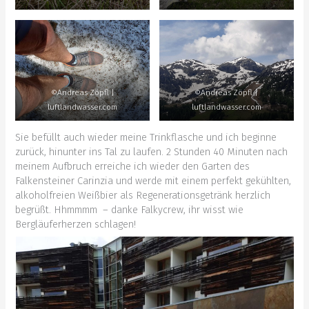
©Andreas Zöpfl |
©Andreas Zöpfl |
luftlandwasser.com
luftlandwasser.com
Sie befüllt auch wieder meine Trinkflasche und ich beginne
zurück, hinunter ins Tal zu laufen. 2 Stunden 40 Minuten nach
meinem Aufbruch erreiche ich wieder den Garten des
Falkensteiner Carinzia und werde mit einem perfekt gekühlten,
alkoholfreien Weißbier als Regenerationsgetränk herzlich
begrüßt. Hhmmmm – danke Falkycrew, ihr wisst wie
Bergläuferherzen schlagen!