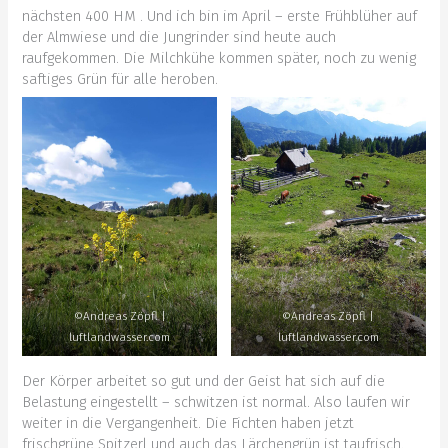
nächsten 400 HM . Und ich bin im April – erste Frühblüher auf
der Almwiese und die Jungrinder sind heute auch
raufgekommen. Die Milchkühe kommen später, noch zu wenig
saftiges Grün für alle heroben.
©Andreas Zöpfl |
©Andreas Zöpfl |
luftlandwasser.com
luftlandwasser.com
Der Körper arbeitet so gut und der Geist hat sich auf die
Belastung eingestellt – schwitzen ist normal. Also laufen wir
weiter in die Vergangenheit. Die Fichten haben jetzt
frischgrüne Spitzerl und auch das Lärchengrün ist taufrisch.