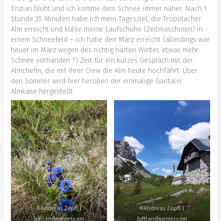
Enzian blüht und ich komme dem Schnee immer näher. Nach 1
Stunde 35 Minuten habe ich mein Tagesziel, die Tröpolacher
Alm erreicht und kühle meine Laufschuhe (Zeitmaschinen) in
einem Schneefeld – ich habe den März erreicht (allerdings war
heuer im März wegen des richtig harten Winter, etwas mehr
Schnee vorhanden ?) Zeit für ein kurzes Gespräch mit der
Almchefin, die mit ihrer Crew die Alm heute hochfährt. Über
den Sommer wird hier heroben der einmalige Gailtaler
Almkäse hergestellt.
©Andreas Zöpfl |
©Andreas Zöpfl |
luftlandwasser.com
luftlandwasser.com