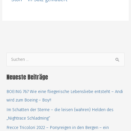
S
u
c
Neueste Beiträge
h
e
BOEING 767 Wie eine fliegerische Lebensliebe entsteht – Andi
n
wird zum Boeing – Boy!!
n
Im Schatten der Sterne – die leisen (wahren) Helden des
a
„Nightrace Schladming“
c
Frecce Tricolori 2022 – Ponyreigen in den Bergen – ein