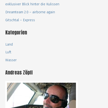
h
exklusiver Blick hinter die Kulissen
:
Dreamteam 2.0 – airborne again
Gitschtal – Express
Kategorien
Land
Luft
Wasser
Andreas Zöpfl